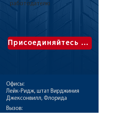
работодателю
Присоединяйтесь к альянсу
Офисы:
Лейк-Ридж, штат Вирджиния
Джексонвилл, Флорида
Вызов:
Т:
855-235-6500
Контакт:
info@CDLDriversUnlimited.com