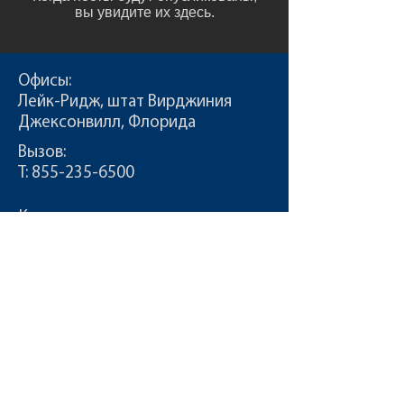
вы увидите их здесь.
Офисы:
Лейк-Ридж, штат Вирджиния
Джексонвилл, Флорида
Вызов:
Т:
855-235-6500
Контакт:
info@CDLDriversUnlimited.com
Карта сайта
Админ
Условия эксплуатации