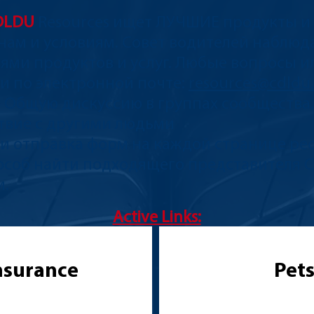
DLDU
Resources ищет ЛУЧШИЕ продукты и 
м и условиям. Совет водителей наблюда
ми продуктов и услуг. Любые вопросы и
и по электронной почте:
resources@cdldu
 Общую дискуссию в группах сообщества.
твие с другими людьми
и отправка форм на каждой странице рес
особ найти подходящего представителя 
и.
Active Links:
nsurance
Pet