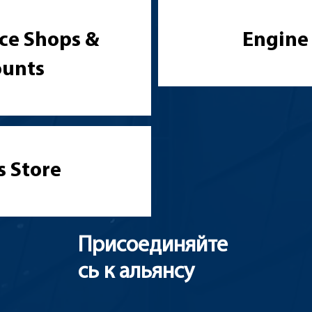
ce Shops &
Engine
ounts
s Store
Присоединяйте
сь к альянсу