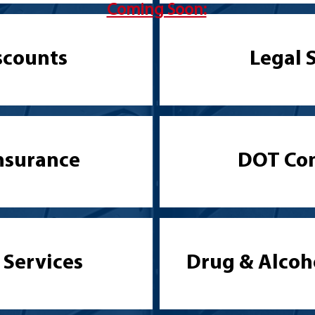
Coming Soon:
scounts
Legal 
Insurance
DOT Co
 Services
Drug & Alcoh