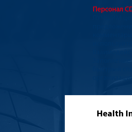
Персонал C
ЛУЧШИМ цена
предложения
комментари
используйте
Взаимодейс
Заполнение 
быстрый сп
организаци
Health I