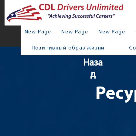
New Page
New Page
New Page
Позитивный образ жизни
С
Наза
д
Ресу