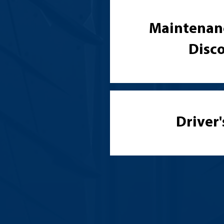
Maintenan
Disc
Driver'