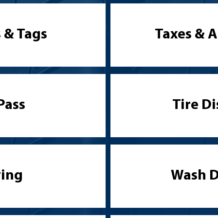
 & Tags
Taxes & 
Pass
Tire D
ing
Wash D