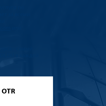
услуги по
ет за всеми
ли
.com
или
урса - самый
CDLDU в каждой
s OTR