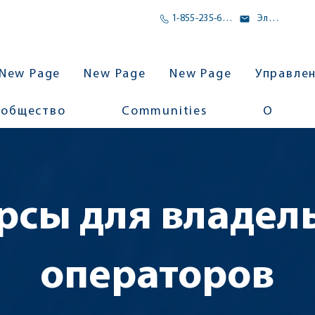
1-855-235-6500
Электронное письмо
New Page
New Page
New Page
Управле
ообщество
Communities
О
рсы для владел
операторов