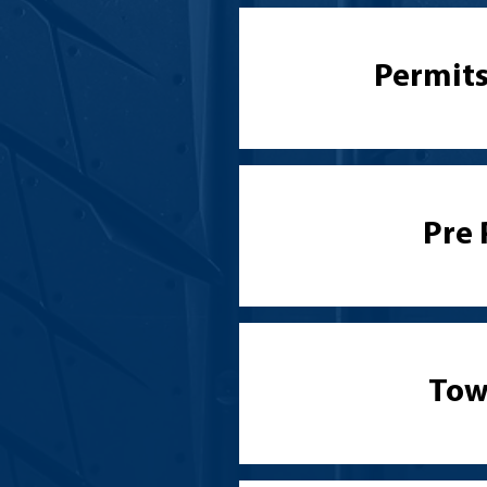
Permits
Pre 
Tow