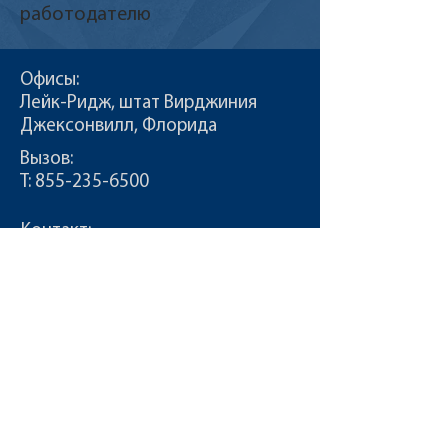
работодателю
Офисы:
Лейк-Ридж, штат Вирджиния
Джексонвилл, Флорида
Вызов:
Т:
855-235-6500
Контакт:
info@CDLDriversUnlimited.com
Карта сайта
Админ
Условия эксплуатации