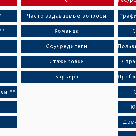
О
*
Часто задаваемые вопросы
Траф
**
Команда
С
*
Соучредители
Стажировки
Стра
Карьера
ем **
*
Ю
Дом