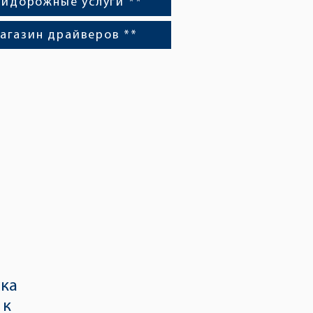
идорожные услуги **
агазин драйверов **
ска
 к