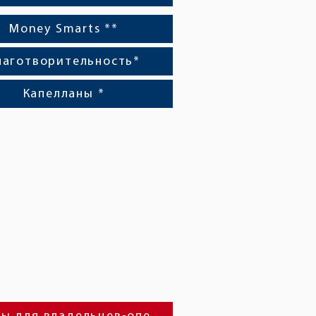
Money Smarts **
лаготворительность*
Капелланы *