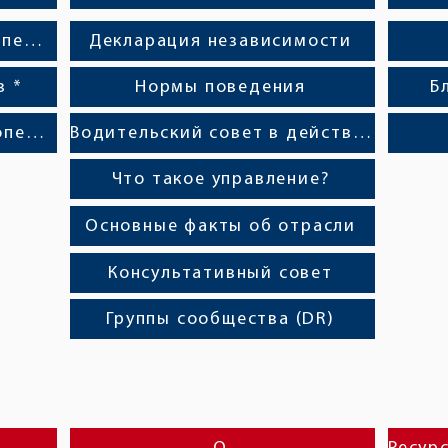
Переход к собственнику-оператору *
Декларация независимости
в *
Нормы поведения
Б
Ресурсы для владельцев-операторов *
Водительский совет в действии
Что такое управление?
Основные факты об отрасли
Консультативный совет
Группы сообщества (DR)