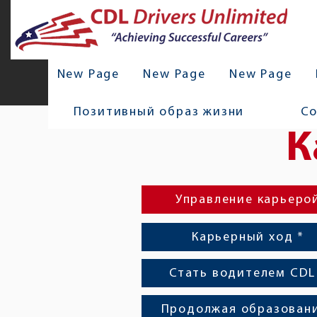
New Page
New Page
New Page
Позитивный образ жизни
С
К
Управление карьеро
Карьерный ход *
Стать водителем CDL
Продолжая образован