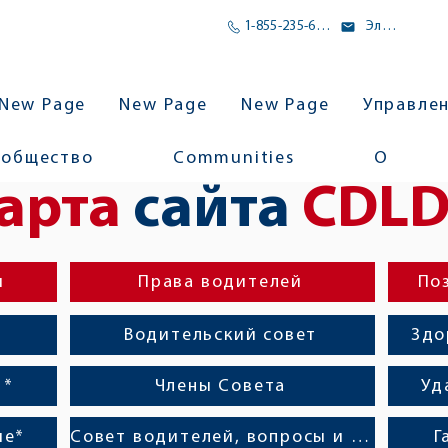
1-855-235-6500
Электронное письмо
New Page
New Page
New Page
Управле
ообщество
Communities
О
арта
сайта
CDL
й
Права водителей
По
Водительский совет
Здо
 *
Члены Совета
Уд
ие*
Совет водителей, вопросы и ответы
Г