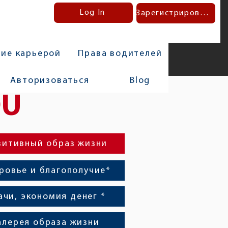
Log In
Зарегистрироваться
ние карьерой
Права водителей
Авторизоваться
Blog
DU
зитивный образ жизни
ровье и благополучие*
ачи, экономия денег *
алерея образа жизни