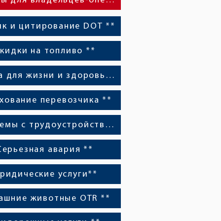
Ресурсы для владельцев-операторов *
ик и цитирование DOT **
кидки на топливо **
Польза для жизни и здоровья **
хование перевозчика **
Проблемы с трудоустройством **
Серьезная авария **
ридические услуги**
ашние животные OTR **