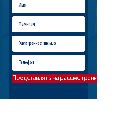
Представлять на рассмотрение
Офисы:
Лейк-Ридж, штат Вирджиния
Джексонвилл, Флорида