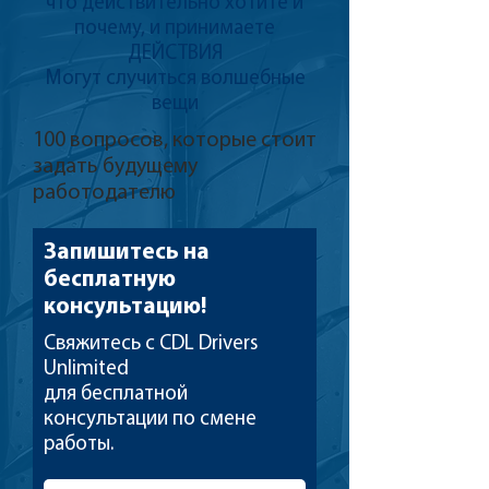
что действительно хотите и
почему, и принимаете
ДЕЙСТВИЯ
Могут случиться волшебные
вещи
100 вопросов, которые стоит
задать будущему
работодателю
Запишитесь на
бесплатную
консультацию!
Свяжитесь с CDL Drivers
Unlimited
для бесплатной
консультации по смене
работы.