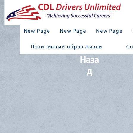
New Page
New Page
New Page
Позитивный образ жизни
С
Наза
д