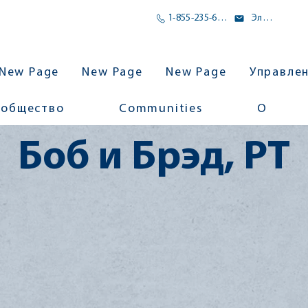
1-855-235-6500
Электронное письмо
New Page
New Page
New Page
Управле
ообщество
Communities
О
Боб и Брэд, PT