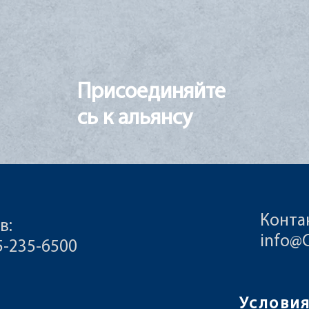
Присоединяйте
сь к альянсу
Конта
в:
info@
55-235-6500