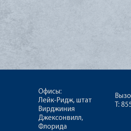
Офисы:
Вызо
Лейк-Ридж, штат
Т: 8
Вирджиния
Джексонвилл,
Флорида