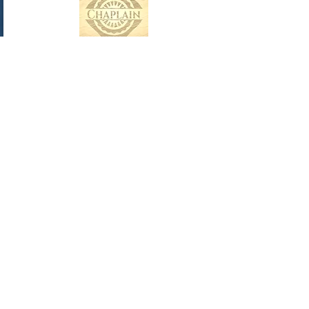
Позитивный образ жизни означает
позитивное отношение и
принимать позитивные меры. Это
означает сосредоточение
внимания на решениях, а не на
проблемах. Это означает
постоянно улучшать себя и свою
жизнь. Наша программа
самопомощи дает позитивный
взгляд на вещи, дает надежду на
лучшее и помогает вам достичь
наилучших результатов для вас и
вашей семьи.